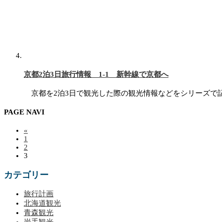
京都2泊3日旅行情報 1-1 新幹線で京都へ
京都を2泊3日で観光した際の観光情報などをシリーズで
PAGE NAVI
«
1
2
3
カテゴリー
旅行計画
北海道観光
青森観光