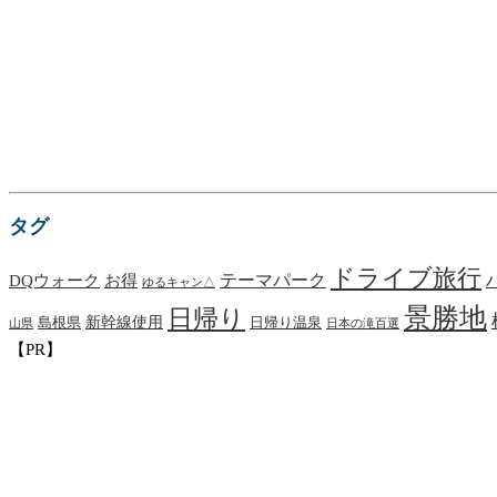
タグ
ドライブ旅行
お得
テーマパーク
DQウォーク
ゆるキャン△
景勝地
日帰り
新幹線使用
日帰り温泉
島根県
山県
日本の滝百選
【PR】