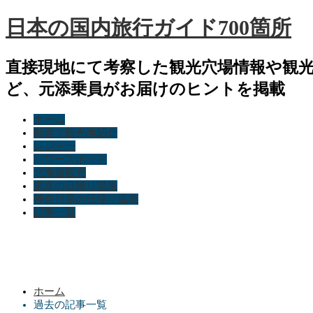
日本の国内旅行ガイド700箇所
直接現地にて考察した観光穴場情報や観
ど、元添乗員がお届けのヒントを掲載
ホーム
動画で観光地紹介
レジャー
パワースポット
北海道観光
東京の日帰り温泉
神奈川県の日帰り温泉
記事一覧
ホーム
過去の記事一覧