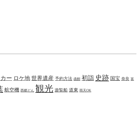
史跡
初詣
タカー
ロケ地
世界遺産
国宝
予約方法
奈良
函館
富
観光
葉
航空機
遊覧船
道東
西郷どん
雨天OK