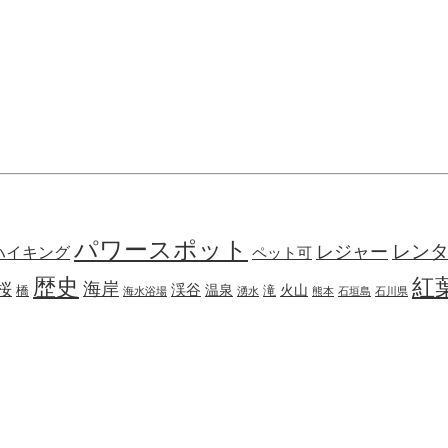
パワースポット
レン
レジャー
ハイキング
ペット可
歴史
紅
海岸
桜
渓谷
火山
橋
温泉
滝
海水浴場
湧水
熊本
石垣島
石川県