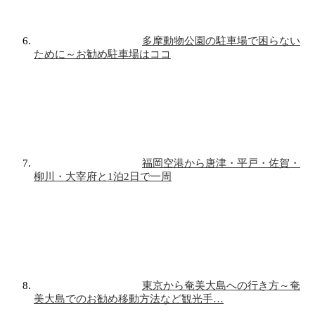
多摩動物公園の駐車場で困らない
ために～お勧め駐車場はココ
福岡空港から唐津・平戸・佐賀・
柳川・大宰府と1泊2日で一周
東京から奄美大島への行き方～奄
美大島でのお勧め移動方法など観光手…