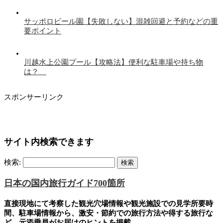
サッポロビール園【失敗しない】混雑回避と予約などの重
要ポイント
川越水上公園プール【攻略法】便利な駐車場や持ち物
は？
スポンサーリンク
サイト内検索できます
検索:
日本の国内旅行ガイド700箇所
直接現地にて考察した観光穴場情報や観光施設での見学所要時
間、駐車場情報から、激安・節約での旅行方法や得する旅行な
ど、元添乗員がお届けのヒントを掲載