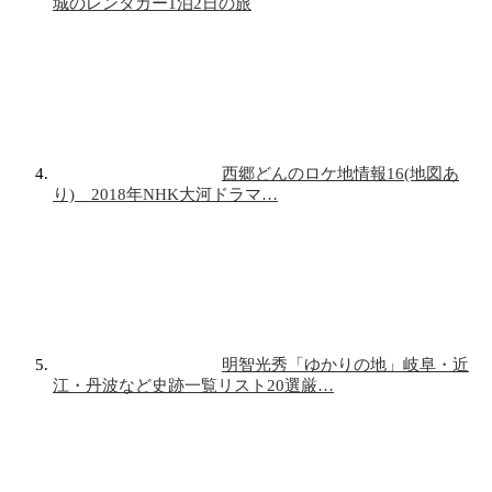
城のレンタカー1泊2日の旅
西郷どんのロケ地情報16(地図あ
り) 2018年NHK大河ドラマ…
明智光秀「ゆかりの地」岐阜・近
江・丹波など史跡一覧リスト20選厳…