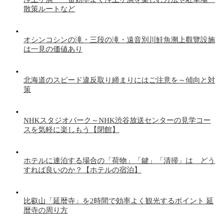
散策ルートなど
オシンコシンの滝・三段の滝・遠音別川鮭魚溯上觀覽設施
は一見の価値あり
北海道のスピード違反取り締まりにはご注意を～傾向と対
策
NHKスタジオパーク～NHK渋谷放送センターの見学コー
スを気軽に楽しもう【閉館】
ホテルに連泊する場合の「荷物」「鍵」「清掃」は どう
すれば良いのか？【ホテルの宿泊】
比叡山「延暦寺」を2時間で効率よく観光するポイント 延
暦寺の周り方