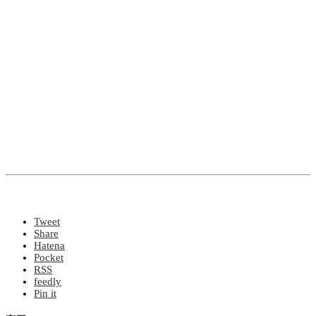
Tweet
Share
Hatena
Pocket
RSS
feedly
Pin it