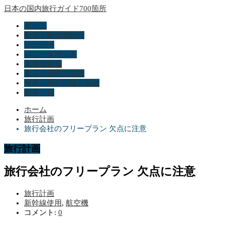
日本の国内旅行ガイド700箇所
ホーム
動画で観光地紹介
レジャー
パワースポット
北海道観光
東京の日帰り温泉
神奈川県の日帰り温泉
記事一覧
ホーム
旅行計画
旅行会社のフリープラン 欠点に注意
旅行計画
旅行会社のフリープラン 欠点に注意
旅行計画
新幹線使用
,
航空機
コメント:
0