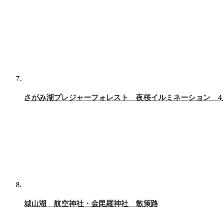
さがみ湖プレジャーフォレスト 夜桜イルミネーション 4
城山湖 航空神社・金毘羅神社 散策路