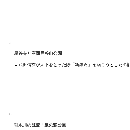
星谷寺と座間戸谷山公園
←武田信玄が天下をとった際「新鎌倉」を築こうとしたの
引地川の源流「泉の森公園」