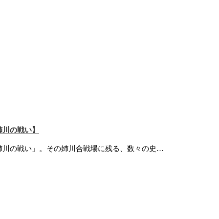
姉川の戦い】
姉川の戦い」。その姉川合戦場に残る、数々の史…