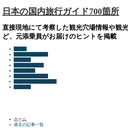
日本の国内旅行ガイド700箇所
直接現地にて考察した観光穴場情報や観
ど、元添乗員がお届けのヒントを掲載
ホーム
動画で観光地紹介
レジャー
パワースポット
北海道観光
東京の日帰り温泉
神奈川県の日帰り温泉
記事一覧
ホーム
過去の記事一覧