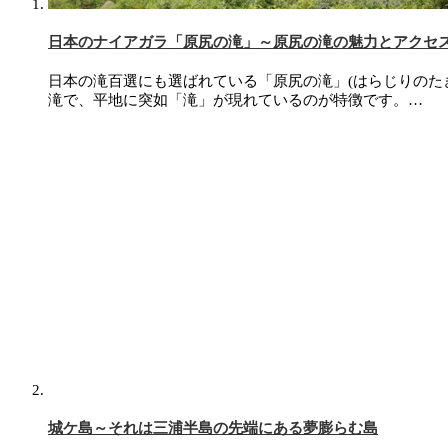
日本のナイアガラ「原尻の滝」～原尻の滝の魅力とアクセ
日本の滝百選にも選ばれている「原尻の滝」(はらじりのた
滝で、平地に突如「滝」が現れているのが特徴です。…
城ケ島～それは三浦半島の先端にある夢膨らむ島