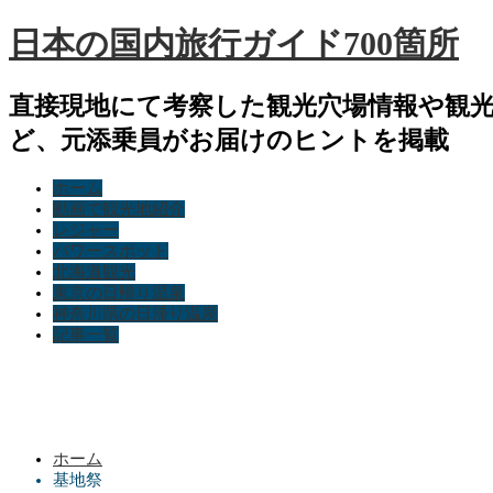
日本の国内旅行ガイド700箇所
直接現地にて考察した観光穴場情報や観
ど、元添乗員がお届けのヒントを掲載
ホーム
動画で観光地紹介
レジャー
パワースポット
北海道観光
東京の日帰り温泉
神奈川県の日帰り温泉
記事一覧
ホーム
基地祭