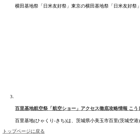
横田基地祭「日米友好祭」東京の横田基地祭「日米友好祭
百里基地航空祭「航空ショー」アクセス徹底攻略情報 こうしな
百里基地(ひゃくり-きち)は、茨城県小美玉市百里(茨城空
トップページに戻る