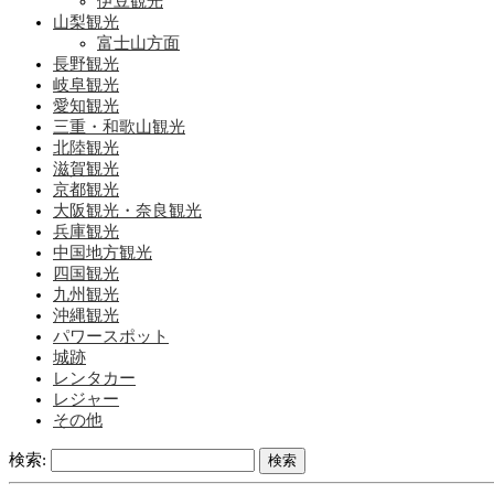
伊豆観光
山梨観光
富士山方面
長野観光
岐阜観光
愛知観光
三重・和歌山観光
北陸観光
滋賀観光
京都観光
大阪観光・奈良観光
兵庫観光
中国地方観光
四国観光
九州観光
沖縄観光
パワースポット
城跡
レンタカー
レジャー
その他
検索: