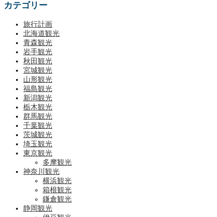
カテゴリー
旅行計画
北海道観光
青森観光
岩手観光
秋田観光
宮城観光
山形観光
福島観光
新潟観光
栃木観光
群馬観光
千葉観光
茨城観光
埼玉観光
東京観光
多摩観光
神奈川観光
横浜観光
箱根観光
鎌倉観光
静岡観光