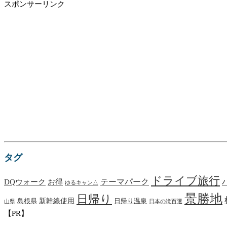
スポンサーリンク
タグ
ドライブ旅行
お得
テーマパーク
DQウォーク
ゆるキャン△
景勝地
日帰り
新幹線使用
日帰り温泉
島根県
山県
日本の滝百選
【PR】