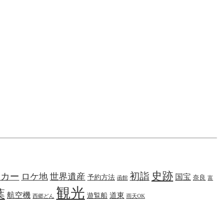
史跡
初詣
タカー
ロケ地
世界遺産
国宝
予約方法
奈良
函館
富
観光
葉
航空機
遊覧船
道東
西郷どん
雨天OK