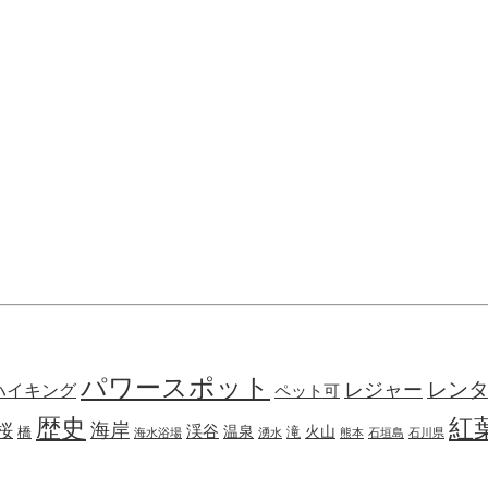
パワースポット
レン
レジャー
ハイキング
ペット可
歴史
紅
海岸
桜
渓谷
火山
橋
温泉
滝
海水浴場
湧水
熊本
石垣島
石川県