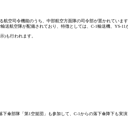
ある航空司令機能のうち、中部航空方面隊の司令部が置かれていま
送航空隊が配備されており、特徴としては、C-1輸送機、YS-11
示)も行われます。
下傘部隊「第1空挺団」も参加して、C-1からの落下傘降下も実