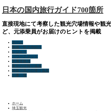
日本の国内旅行ガイド700箇所
直接現地にて考察した観光穴場情報や観
ど、元添乗員がお届けのヒントを掲載
ホーム
動画で観光地紹介
レジャー
パワースポット
北海道観光
東京の日帰り温泉
神奈川県の日帰り温泉
記事一覧
ホーム
埼玉観光