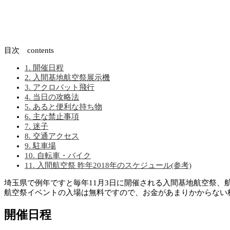
目次 contents
1.
開催日程
2.
入間基地航空祭展示機
3.
アクロバット飛行
4.
当日の攻略法
5.
あると便利な持ち物
6.
主な禁止事項
7.
迷子
8.
交通アクセス
9.
駐車場
10.
自転車・バイク
11.
入間航空祭 昨年2018年のスケジュール(参考)
埼玉県で例年ですと毎年11月3日に開催される入間基地航空祭、
航空祭イベントの入場は無料ですので、お金があまりかからない
開催日程