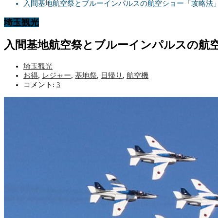
入間基地航空祭とブルーインパルスの航空ショー「攻略法
埼玉観光
入間基地航空祭とブルーインパルスの航
埼玉観光
お得
,
レジャー
,
基地祭
,
日帰り
,
航空機
コメント:
3