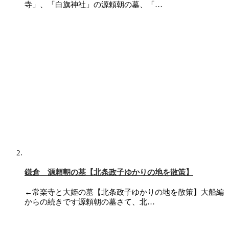
寺」、「白旗神社」の源頼朝の墓、「…
鎌倉 源頼朝の墓【北条政子ゆかりの地を散策】
←常楽寺と大姫の墓【北条政子ゆかりの地を散策】大船編
からの続きです源頼朝の墓さて、北…