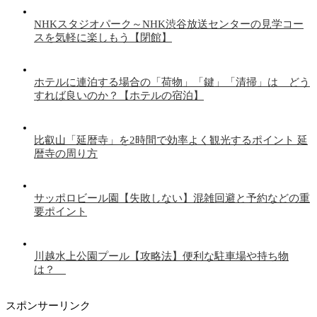
NHKスタジオパーク～NHK渋谷放送センターの見学コー
スを気軽に楽しもう【閉館】
ホテルに連泊する場合の「荷物」「鍵」「清掃」は どう
すれば良いのか？【ホテルの宿泊】
比叡山「延暦寺」を2時間で効率よく観光するポイント 延
暦寺の周り方
サッポロビール園【失敗しない】混雑回避と予約などの重
要ポイント
川越水上公園プール【攻略法】便利な駐車場や持ち物
は？
スポンサーリンク