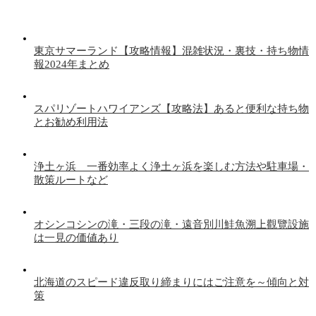
東京サマーランド【攻略情報】混雑状況・裏技・持ち物情
報2024年まとめ
スパリゾートハワイアンズ【攻略法】あると便利な持ち物
とお勧め利用法
浄土ヶ浜 一番効率よく浄土ヶ浜を楽しむ方法や駐車場・
散策ルートなど
オシンコシンの滝・三段の滝・遠音別川鮭魚溯上觀覽設施
は一見の価値あり
北海道のスピード違反取り締まりにはご注意を～傾向と対
策