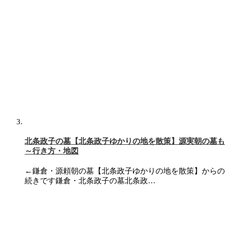
北条政子の墓【北条政子ゆかりの地を散策】源実朝の墓も
～行き方・地図
←鎌倉・源頼朝の墓【北条政子ゆかりの地を散策】からの
続きです鎌倉・北条政子の墓北条政…