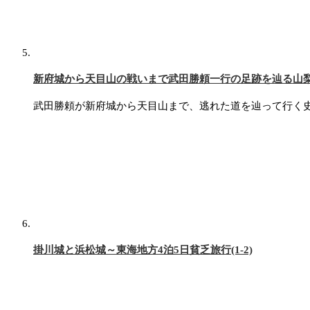
新府城から天目山の戦いまで武田勝頼一行の足跡を辿る山
武田勝頼が新府城から天目山まで、逃れた道を辿って行く
掛川城と浜松城～東海地方4泊5日貧乏旅行(1-2)