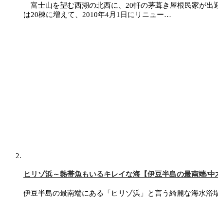
富士山を望む西湖の北西に、20軒の茅葺き屋根民家が出迎え
は20棟に増えて、2010年4月1日にリニュー…
ヒリゾ浜～熱帯魚もいるキレイな海【伊豆半島の最南端/中
伊豆半島の最南端にある「ヒリゾ浜」と言う綺麗な海水浴