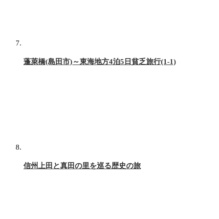
蓬萊橋(島田市)～東海地方4泊5日貧乏旅行(1-1)
信州上田と真田の里を巡る歴史の旅