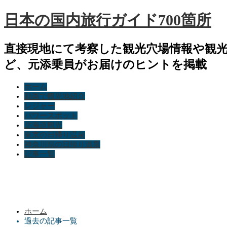
日本の国内旅行ガイド700箇所
直接現地にて考察した観光穴場情報や観
ど、元添乗員がお届けのヒントを掲載
ホーム
動画で観光地紹介
レジャー
パワースポット
北海道観光
東京の日帰り温泉
神奈川県の日帰り温泉
記事一覧
ホーム
過去の記事一覧