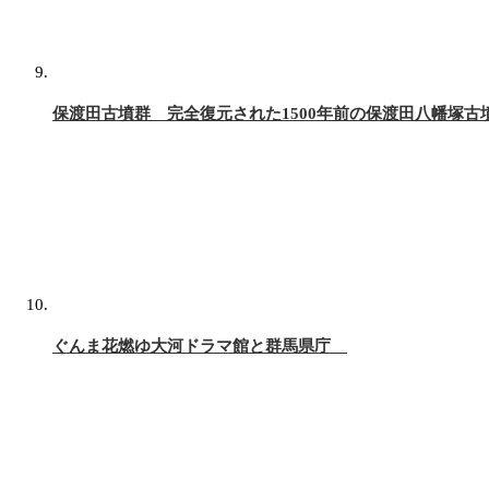
保渡田古墳群 完全復元された1500年前の保渡田八幡塚古
ぐんま花燃ゆ大河ドラマ館と群馬県庁