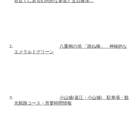
谷近くにある幻想的な参道と五百羅漢…
八重桐の池 「跳ね橋」 神秘的な
エメラルドグリーン
小山城(遠江・小山城) 駐車場・観
光順路コース・所要時間情報