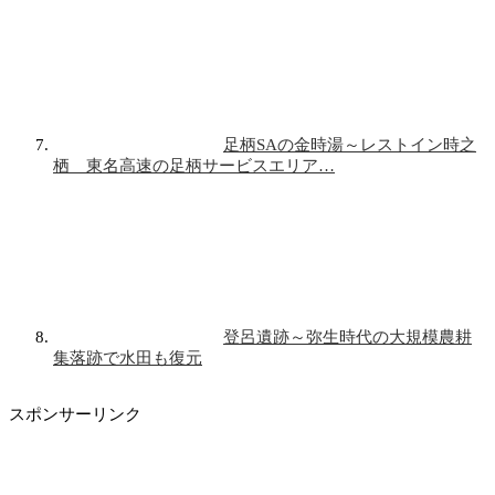
足柄SAの金時湯～レストイン時之
栖 東名高速の足柄サービスエリア…
登呂遺跡～弥生時代の大規模農耕
集落跡で水田も復元
スポンサーリンク