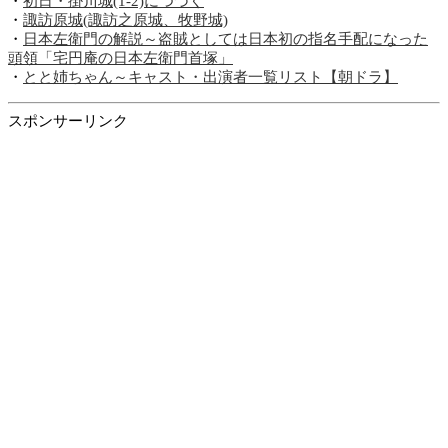
・
初日・掛川城(1-2)につづく
・
諏訪原城(諏訪之原城、牧野城)
・
日本左衛門の解説～盗賊としては日本初の指名手配になった
頭領「宅円庵の日本左衛門首塚」
・
とと姉ちゃん～キャスト・出演者一覧リスト【朝ドラ】
スポンサーリンク