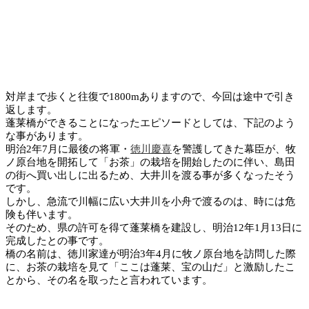
対岸まで歩くと往復で1800mありますので、今回は途中で引き
返します。
蓬莱橋ができることになったエピソードとしては、下記のよう
な事があります。
明治2年7月に最後の将軍・
徳川慶喜
を警護してきた幕臣が、牧
ノ原台地を開拓して「お茶」の栽培を開始したのに伴い、島田
の街へ買い出しに出るため、大井川を渡る事が多くなったそう
です。
しかし、急流で川幅に広い大井川を小舟で渡るのは、時には危
険も伴います。
そのため、県の許可を得て蓬莱橋を建設し、明治12年1月13日に
完成したとの事です。
橋の名前は、徳川家達が明治3年4月に牧ノ原台地を訪問した際
に、お茶の栽培を見て「ここは蓬莱、宝の山だ」と激励したこ
とから、その名を取ったと言われています。