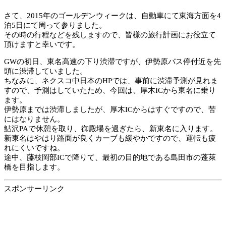
さて、2015年のゴールデンウィークは、自動車にて東海方面を4
泊5日にて周って参りました。
その時の行程などを残しますので、皆様の旅行計画にお役立て
頂けますと幸いです。
GWの初日、東名高速の下り渋滞ですが、伊勢原バス停付近を先
頭に渋滞していました。
ちなみに、ネクスコ中日本のHPでは、事前に渋滞予測が見れま
すので、予測はしていたため、今回は、厚木ICから東名に乗り
ます。
伊勢原までは渋滞しましたが、厚木ICからはすぐですので、苦
にはなりません。
鮎沢PAで休憩を取り、御殿場を過ぎたら、新東名に入ります。
新東名はやはり路面が良くカーブも緩やかですので、運転も疲
れにくいですね。
途中、藤枝岡部ICで降りて、最初の目的地である島田市の蓬萊
橋を目指します。
スポンサーリンク