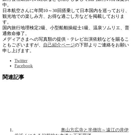
中。
日本航空さんに年間10～30回搭乗して日本国内を巡っており、
観光地での楽しみ方、お得な過ごし方などを掲載しておりま
す。
国内旅行地理検定2級、小型船舶操縦士1級、温泉ソムリエ、普
通救命修了。
メディアさまへの写真類の提供・テレビ出演依頼などを賜るこ
ともございますが、
自己紹介ページ
の下部よりご連絡をお願い
申し上げます。
Twitter
Facebook
関連記事
奥山方広寺と半僧坊～遠江の井伊