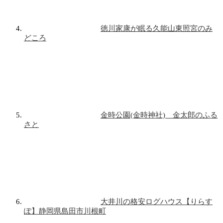
徳川家康が眠る久能山東照宮のみ
どころ
金時公園(金時神社) 金太郎のふる
さと
大井川の格安ログハウス【りらす
ぽ】静岡県島田市川根町