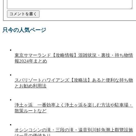
只今の人気ページ
東京サマーランド【攻略情報】混雑状況・裏技・持ち物情
報2024年まとめ
スパリゾートハワイアンズ【攻略法】あると便利な持ち物
とお勧め利用法
浄土ヶ浜 一番効率よく浄土ヶ浜を楽しむ方法や駐車場・
散策ルートなど
オシンコシンの滝・三段の滝・遠音別川鮭魚溯上觀覽設施
は一見の価値あり