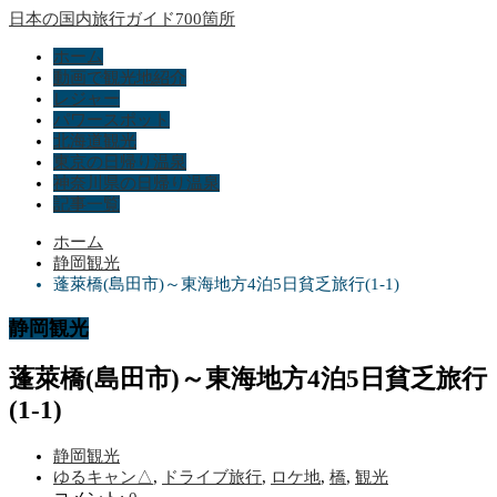
日本の国内旅行ガイド700箇所
ホーム
動画で観光地紹介
レジャー
パワースポット
北海道観光
東京の日帰り温泉
神奈川県の日帰り温泉
記事一覧
ホーム
静岡観光
蓬萊橋(島田市)～東海地方4泊5日貧乏旅行(1-1)
静岡観光
蓬萊橋(島田市)～東海地方4泊5日貧乏旅行
(1-1)
静岡観光
ゆるキャン△
,
ドライブ旅行
,
ロケ地
,
橋
,
観光