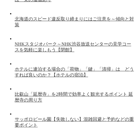
北海道のスピード違反取り締まりにはご注意を～傾向と対
策
NHKスタジオパーク～NHK渋谷放送センターの見学コー
スを気軽に楽しもう【閉館】
ホテルに連泊する場合の「荷物」「鍵」「清掃」は どう
すれば良いのか？【ホテルの宿泊】
比叡山「延暦寺」を2時間で効率よく観光するポイント 延
暦寺の周り方
サッポロビール園【失敗しない】混雑回避と予約などの重
要ポイント