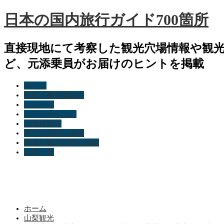
日本の国内旅行ガイド700箇所
直接現地にて考察した観光穴場情報や観
ど、元添乗員がお届けのヒントを掲載
ホーム
動画で観光地紹介
レジャー
パワースポット
北海道観光
東京の日帰り温泉
神奈川県の日帰り温泉
記事一覧
ホーム
山梨観光