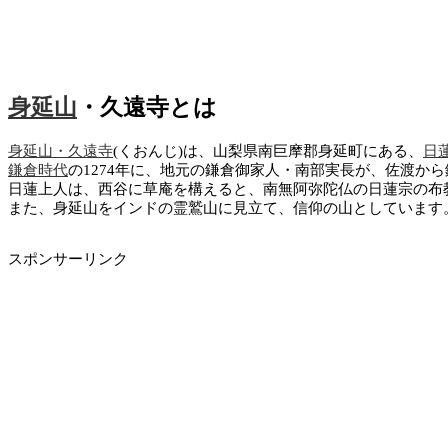
身延山
・久遠寺とは
身延山・久遠寺
(くおんじ)は、山梨県南巨摩郡身延町にある、
日
鎌倉時代
の1274年に、地元の鎌倉御家人・南部実長が、佐渡か
日蓮上人は、西谷に草庵を構えると、南無阿弥陀仏の日蓮宗の布
また、身延山をインドの霊鷲山に見立て、信仰の山としています
スポンサーリンク