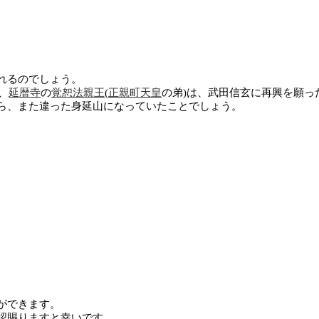
れるのでしょう。
、
延暦寺
の
覚恕法親王
(
正親町天皇
の弟)は、武田信玄に再興を願
ら、また違った身延山になっていたことでしょう。
ができます。
認賜りますと幸いです。