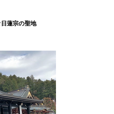
な日蓮宗の聖地