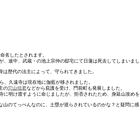
と命名したとされます。
たが、途中、武蔵・の池上宗仲の邸宅にて日蓮は死去してしまいまし
骨は歴代の法主によって、守られてきました。
から、久遠寺は現在地に伽藍が移されました。
主の
穴山信君
などから庇護を受け、門前町も発展しました。
寺に明け渡すように命じましたが、拒否されたため、身延山攻めを
な山のてっぺんなのに、土塁が巡らされているのかな？と疑問に感