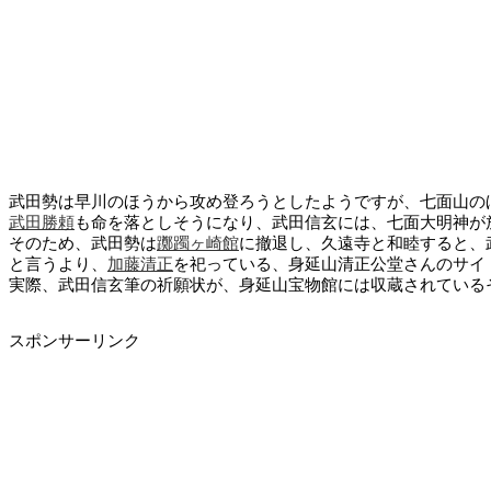
武田勢は早川のほうから攻め登ろうとしたようですが、七面山の
武田勝頼
も命を落としそうになり、武田信玄には、七面大明神が
そのため、武田勢は
躑躅ヶ崎館
に撤退し、久遠寺と和睦すると、
と言うより、
加藤清正
を祀っている、身延山清正公堂さんのサイ
実際、武田信玄筆の祈願状が、身延山宝物館には収蔵されている
スポンサーリンク