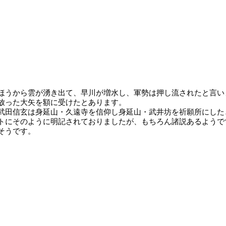
ほうから雲が湧き出て、早川が増水し、軍勢は押し流されたと言い
放った大矢を額に受けたとあります。
武田信玄は身延山・久遠寺を信仰し身延山・武井坊を祈願所にした
トにそのように明記されておりましたが、もちろん諸説あるようで
そうです。