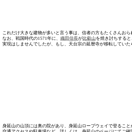
これだけ大きな建物が多いと言う事は、信者の方もたくさんおら
なお、戦国時代の1571年に、
織田信長
が
比叡山
を焼き討ちすると
実現はしませんでしたが、もし、天台宗の延暦寺が移転していた
身延山の山頂には奥の院があり、身延山ロープウェイで登ること
交通アクセスや駐車場など、詳しくは、身延山のページにてご確