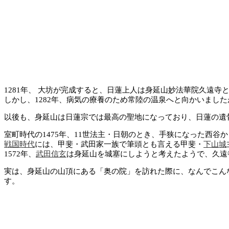
1281年、 大坊が完成すると、日蓮上人は身延山妙法華院久遠寺
しかし、1282年、病気の療養のため常陸の温泉へと向かいまし
以後も、身延山は日蓮宗では最高の聖地になっており、日蓮の遺
室町時代の1475年、11世法主・日朝のとき、手狭になった西谷
戦国時代
には、甲斐・武田家一族で筆頭とも言える甲斐・
下山城
1572年、
武田信玄
は身延山を城塞にしようと考えたようで、久遠
実は、身延山の山頂にある「奥の院」を訪れた際に、なんでこん
す。