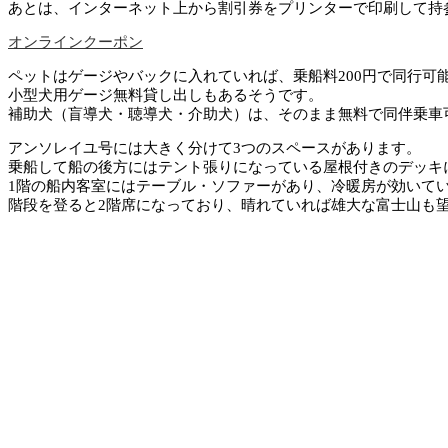
あとは、インターネット上から割引券をプリンターで印刷して持
オンラインクーポン
ペットはゲージやバックに入れていれば、乗船料200円で同行可
小型犬用ゲージ無料貸し出しもあるそうです。
補助犬（盲導犬・聴導犬・介助犬）は、そのまま無料で同伴乗車
アンソレイユ号には大きく分けて3つのスペースがあります。
乗船して船の後方にはテント張りになっている屋根付きのデッキ
1階の船内客室にはテーブル・ソファーがあり、冷暖房が効いて
階段を登ると2階席になっており、晴れていれば雄大な富士山も