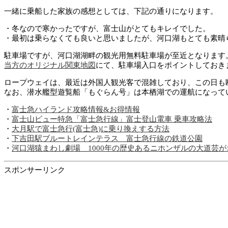
一緒に乗船した家族の感想としては、下記の通りになります。
・冬なので寒かったですが、富士山がとてもキレイでした。
・最初は乗らなくても良いと思いましたが、河口湖もとても素晴
駐車場ですが、河口湖湖畔の観光用無料駐車場が至近となります
当方のオリジナル関東地図
にて、駐車場入口をポイントしておき
ロープウェイは、最近は外国人観光客で混雑しており、この日も
なお、潜水艦型遊覧船「もぐらん号」は本栖湖での運航になって
・
富士急ハイランド攻略情報&お得情報
・
富士山ビュー特急「富士急行線」富士登山電車 乗車攻略法
・
大月駅で富士急行(富士急)に乗り換えする方法
・
下吉田駅ブルートレインテラス 富士急行線の鉄道公園
・
河口湖猿まわし劇場 1000年の歴史あるニホンザルの大道芸
スポンサーリンク