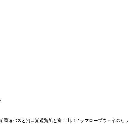
。
湖周遊バスと河口湖遊覧船と富士山パノラマロープウェイのセッ