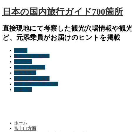
日本の国内旅行ガイド700箇所
直接現地にて考察した観光穴場情報や観
ど、元添乗員がお届けのヒントを掲載
ホーム
動画で観光地紹介
レジャー
パワースポット
北海道観光
東京の日帰り温泉
神奈川県の日帰り温泉
記事一覧
ホーム
富士山方面