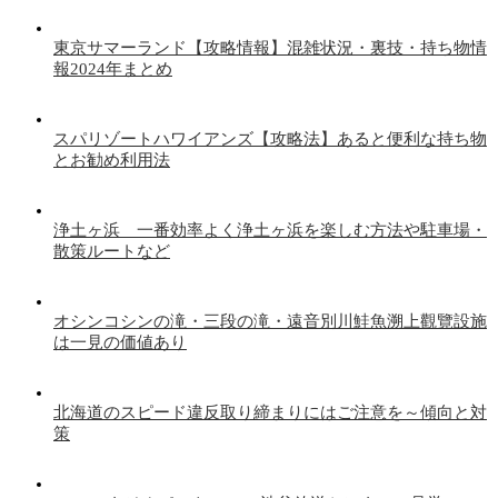
東京サマーランド【攻略情報】混雑状況・裏技・持ち物情
報2024年まとめ
スパリゾートハワイアンズ【攻略法】あると便利な持ち物
とお勧め利用法
浄土ヶ浜 一番効率よく浄土ヶ浜を楽しむ方法や駐車場・
散策ルートなど
オシンコシンの滝・三段の滝・遠音別川鮭魚溯上觀覽設施
は一見の価値あり
北海道のスピード違反取り締まりにはご注意を～傾向と対
策