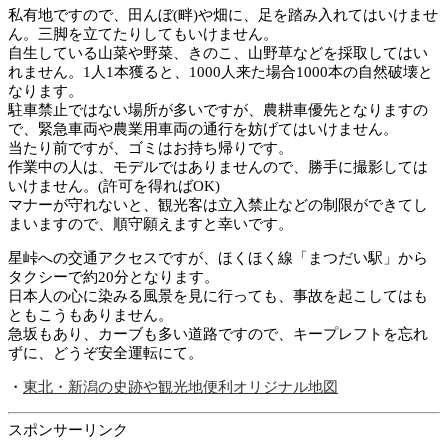
私有地ですので、田んぼ(畔)や畑に、足を踏み入れてはいけませ
ん。三脚を立てたりしてもいけません。
自生している山菜や野菜、きのこ、山野草などを採取してはい
れません。1人1本獲ると、1000人来た場合1000本の自然破壊と
なります。
駐車禁止ではない場所が多いですが、農耕車優先となりますの
で、緊急車両や農業用車両の通行を妨げてはいけません。
当たり前ですが、ゴミはお持ち帰りです。
作業中の人は、モデルではありませんので、勝手に撮影しては
いけません。(許可を得ればOK)
マナーが守れないと、観光客は立入禁止などの制限ができてし
まいますので、順守願えますと幸いです。
星峠への交通アクセスですが、ほくほく線「まつだい駅」から
タクシーで約20分となります。
日本人の心に染みる風景を見に行っても、事故を起こしてはも
ともこうもありません。
急坂もあり、カーブも多い道路ですので、キープレフトを忘れ
ずに、どうぞ安全運転にて。
・
東北・新潟の史跡や観光地便利オリジナル地図
スポンサーリンク