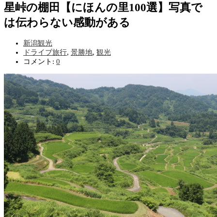
星峠の棚田【にほんの里100選】写真で
は伝わらない感動がある
新潟観光
ドライブ旅行
,
景勝地
,
観光
コメント:
0