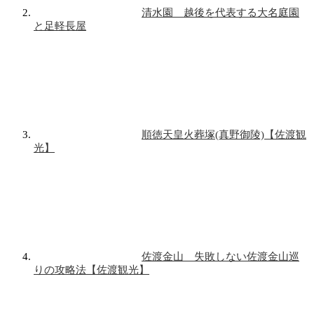
清水園 越後を代表する大名庭園
と足軽長屋
順徳天皇火葬塚(真野御陵)【佐渡観
光】
佐渡金山 失敗しない佐渡金山巡
りの攻略法【佐渡観光】