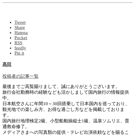
Tweet
Share
Hatena
Pocket
RSS
feedly
Pin it
髙田
投稿者の記事一覧
最後までご高覧賜りまして、誠にありがとうございます。
旅行会社勤務時の経験なども活かしまして国内旅行の情報提供
中。
日本航空さんに年間10～30回搭乗して日本国内を巡っており、
観光地での楽しみ方、お得な過ごし方などを掲載しておりま
す。
国内旅行地理検定2級、小型船舶操縦士1級、温泉ソムリエ、普
通救命修了。
メディアさまへの写真類の提供・テレビ出演依頼などを賜るこ