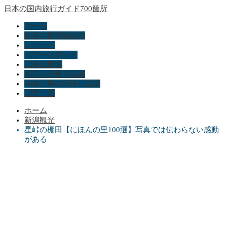
日本の国内旅行ガイド700箇所
ホーム
動画で観光地紹介
レジャー
パワースポット
北海道観光
東京の日帰り温泉
神奈川県の日帰り温泉
記事一覧
ホーム
新潟観光
星峠の棚田【にほんの里100選】写真では伝わらない感動
がある