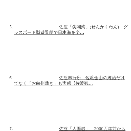
佐渡「尖閣湾」(せんかくわん) グ
ラスボード型遊覧船で日本海を楽…
佐渡奉行所 佐渡金山の統治だけ
でなく「お白州裁き」も実感【佐渡観…
佐渡「人面岩」 2000万年前から