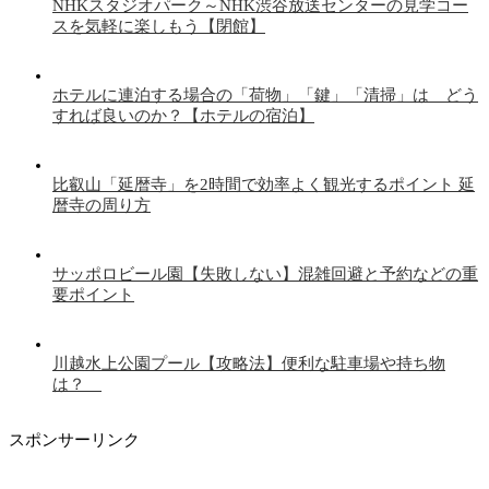
NHKスタジオパーク～NHK渋谷放送センターの見学コー
スを気軽に楽しもう【閉館】
ホテルに連泊する場合の「荷物」「鍵」「清掃」は どう
すれば良いのか？【ホテルの宿泊】
比叡山「延暦寺」を2時間で効率よく観光するポイント 延
暦寺の周り方
サッポロビール園【失敗しない】混雑回避と予約などの重
要ポイント
川越水上公園プール【攻略法】便利な駐車場や持ち物
は？
スポンサーリンク