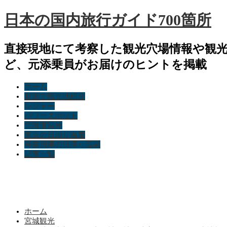
日本の国内旅行ガイド700箇所
直接現地にて考察した観光穴場情報や観
ど、元添乗員がお届けのヒントを掲載
ホーム
動画で観光地紹介
レジャー
パワースポット
北海道観光
東京の日帰り温泉
神奈川県の日帰り温泉
記事一覧
ホーム
宮城観光