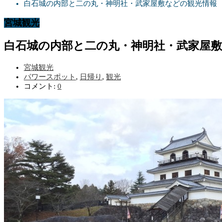
白石城の内部と二の丸・神明社・武家屋敷などの観光情報
宮城観光
白石城の内部と二の丸・神明社・武家屋
宮城観光
パワースポット
,
日帰り
,
観光
コメント:
0