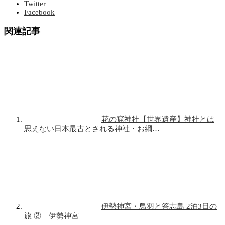
Twitter
Facebook
関連記事
花の窟神社【世界遺産】神社とは
思えない日本最古とされる神社・お綱…
伊勢神宮・鳥羽と答志島 2泊3日の
旅 ② 伊勢神宮