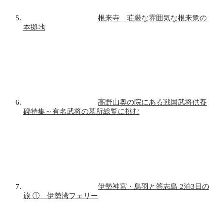
根来寺 荘厳な雰囲気な根来衆の
本拠地
高野山奥の院にある戦国武将供養
碑特集～有名武将の墓所総覧に挑む
伊勢神宮・鳥羽と答志島 2泊3日の
旅 ① 伊勢湾フェリー