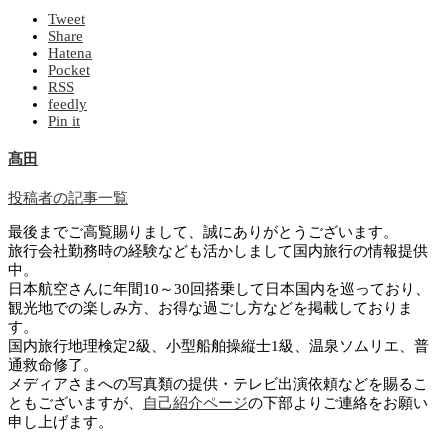
Tweet
Share
Hatena
Pocket
RSS
feedly
Pin it
髙田
投稿者の記事一覧
最後までご高覧賜りまして、誠にありがとうございます。
旅行会社勤務時の経験なども活かしまして国内旅行の情報提供
中。
日本航空さんに年間10～30回搭乗して日本国内を巡っており、
観光地での楽しみ方、お得な過ごし方などを掲載しておりま
す。
国内旅行地理検定2級、小型船舶操縦士1級、温泉ソムリエ、普
通救命修了。
メディアさまへの写真類の提供・テレビ出演依頼などを賜るこ
ともございますが、
自己紹介ページ
の下部よりご連絡をお願い
申し上げます。