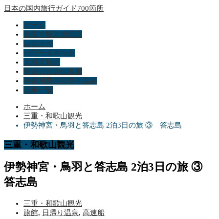
日本の国内旅行ガイド700箇所
ホーム
動画で観光地紹介
レジャー
パワースポット
北海道観光
東京の日帰り温泉
神奈川県の日帰り温泉
記事一覧
ホーム
三重・和歌山観光
伊勢神宮・鳥羽と答志島 2泊3日の旅 ③ 答志島
三重・和歌山観光
伊勢神宮・鳥羽と答志島 2泊3日の旅 ③
答志島
三重・和歌山観光
旅館
,
日帰り温泉
,
高速船