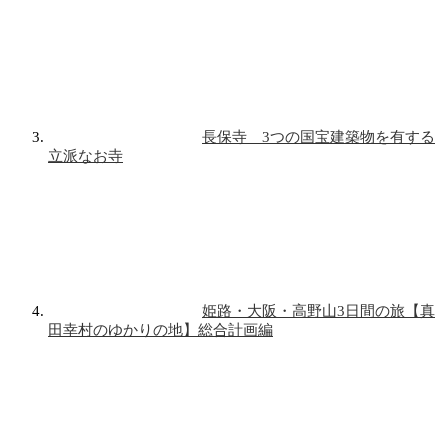
長保寺 3つの国宝建築物を有する
立派なお寺
姫路・大阪・高野山3日間の旅【真
田幸村のゆかりの地】総合計画編