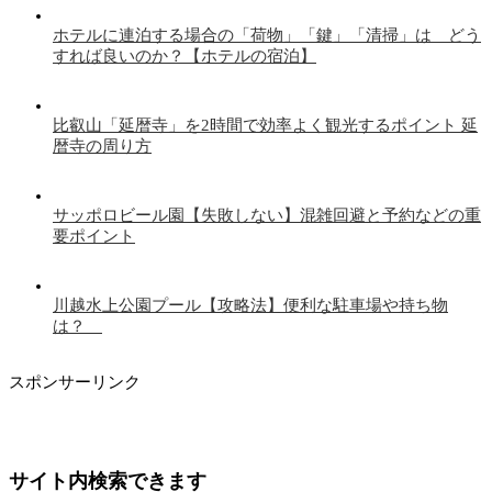
ホテルに連泊する場合の「荷物」「鍵」「清掃」は どう
すれば良いのか？【ホテルの宿泊】
比叡山「延暦寺」を2時間で効率よく観光するポイント 延
暦寺の周り方
サッポロビール園【失敗しない】混雑回避と予約などの重
要ポイント
川越水上公園プール【攻略法】便利な駐車場や持ち物
は？
スポンサーリンク
サイト内検索できます