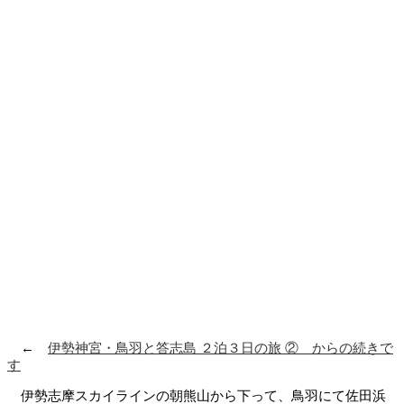
←
伊勢神宮・鳥羽と答志島 ２泊３日の旅 ② からの続きで
す
伊勢志摩スカイラインの朝熊山から下って、鳥羽にて佐田浜