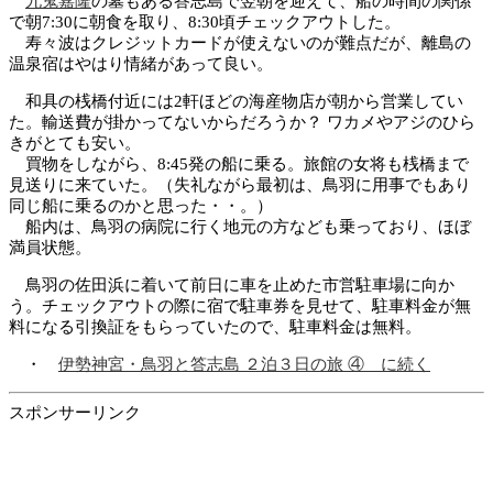
九鬼嘉隆
の墓もある答志島で翌朝を迎えて、船の時間の関係
で朝7:30に朝食を取り、8:30頃チェックアウトした。
寿々波はクレジットカードが使えないのが難点だが、離島の
温泉宿はやはり情緒があって良い。
和具の桟橋付近には2軒ほどの海産物店が朝から営業してい
た。輸送費が掛かってないからだろうか？ ワカメやアジのひら
きがとても安い。
買物をしながら、8:45発の船に乗る。旅館の女将も桟橋まで
見送りに来ていた。（失礼ながら最初は、鳥羽に用事でもあり
同じ船に乗るのかと思った・・。）
船内は、鳥羽の病院に行く地元の方なども乗っており、ほぼ
満員状態。
鳥羽の佐田浜に着いて前日に車を止めた市営駐車場に向か
う。チェックアウトの際に宿で駐車券を見せて、駐車料金が無
料になる引換証をもらっていたので、駐車料金は無料。
・
伊勢神宮・鳥羽と答志島 ２泊３日の旅 ④ に続く
スポンサーリンク