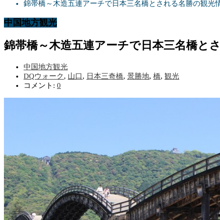
錦帯橋～木造五連アーチで日本三名橋とされる名勝の観光
中国地方観光
錦帯橋～木造五連アーチで日本三名橋と
中国地方観光
DQウォーク
,
山口
,
日本三奇橋
,
景勝地
,
橋
,
観光
コメント:
0