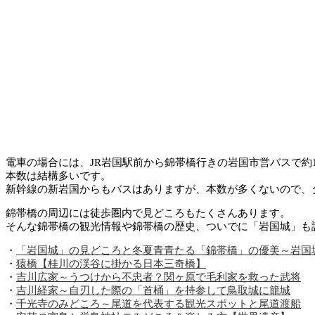
電車の場合には、JR岩国駅前から錦帯橋行きの岩国市営バスで約
本数は結構多いです。
新幹線の新岩国からもバスはありますが、本数が多くないので、
錦帯橋の周辺には徒歩圏内で見どころもたくさんあります。
そんな錦帯橋の観光情報や錦帯橋の歴史、ついでに「岩国城」も
・
「岩国城」の見どころと冬夏青青たる「錦帯橋」の優美～岩国
・
猿橋【桂川の渓谷に掛かる日本三奇橋】
・
吉川広家～うつけから不忠者？関ヶ原で毛利家を救った武将
・
吉川経家～自刃した際の「首桶」を持参して鳥取城に籠城
・
千光寺のみどころ～尾道を代表する観光スポットと尾道渡船