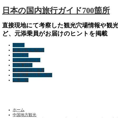
日本の国内旅行ガイド700箇所
直接現地にて考察した観光穴場情報や観
ど、元添乗員がお届けのヒントを掲載
ホーム
動画で観光地紹介
レジャー
パワースポット
北海道観光
東京の日帰り温泉
神奈川県の日帰り温泉
記事一覧
ホーム
中国地方観光