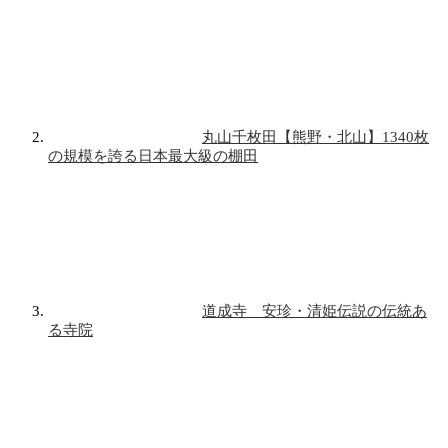
丸山千枚田【熊野・北山】1340枚
の規模を誇る日本最大級の棚田
道成寺 安珍・清姫伝説の伝統あ
る寺院