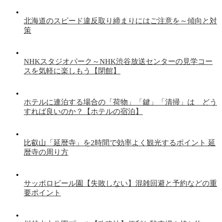
北海道のスピード違反取り締まりにはご注意を～傾向と対
策
NHKスタジオパーク～NHK渋谷放送センターの見学コー
スを気軽に楽しもう【閉館】
ホテルに連泊する場合の「荷物」「鍵」「清掃」は どう
すれば良いのか？【ホテルの宿泊】
比叡山「延暦寺」を2時間で効率よく観光するポイント 延
暦寺の周り方
サッポロビール園【失敗しない】混雑回避と予約などの重
要ポイント