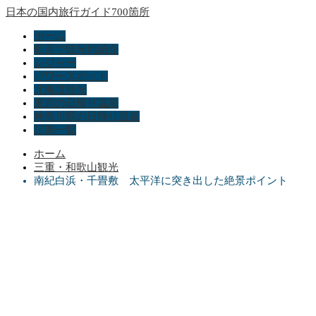
日本の国内旅行ガイド700箇所
ホーム
動画で観光地紹介
レジャー
パワースポット
北海道観光
東京の日帰り温泉
神奈川県の日帰り温泉
記事一覧
ホーム
三重・和歌山観光
南紀白浜・千畳敷 太平洋に突き出した絶景ポイント