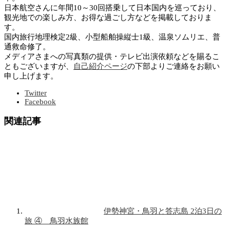
日本航空さんに年間10～30回搭乗して日本国内を巡っており、
観光地での楽しみ方、お得な過ごし方などを掲載しておりま
す。
国内旅行地理検定2級、小型船舶操縦士1級、温泉ソムリエ、普
通救命修了。
メディアさまへの写真類の提供・テレビ出演依頼などを賜るこ
ともございますが、
自己紹介ページ
の下部よりご連絡をお願い
申し上げます。
Twitter
Facebook
関連記事
伊勢神宮・鳥羽と答志島 2泊3日の
旅 ④ 鳥羽水族館