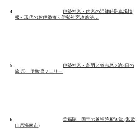
伊勢神宮・内宮の混雑時駐車場情
報～現代のお伊勢参り伊勢神宮攻略法…
伊勢神宮・鳥羽と答志島 2泊3日の
旅 ① 伊勢湾フェリー
善福院 国宝の善福院釈迦堂 (和歌
山県海南市)