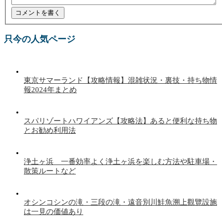
只今の人気ページ
東京サマーランド【攻略情報】混雑状況・裏技・持ち物情
報2024年まとめ
スパリゾートハワイアンズ【攻略法】あると便利な持ち物
とお勧め利用法
浄土ヶ浜 一番効率よく浄土ヶ浜を楽しむ方法や駐車場・
散策ルートなど
オシンコシンの滝・三段の滝・遠音別川鮭魚溯上觀覽設施
は一見の価値あり