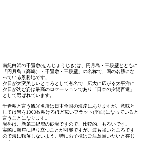
南紀白浜の千畳敷(せんじょうじき)は、円月島・三段壁とともに
「円月島（高嶋）・千畳敷・三段壁」の名称で、国の名勝にな
っている景勝地です。
夕日が大変美しいところとして有名で、広大に広がる太平洋に
夕日が沈む姿は最高のロケーションであり「日本の夕陽百選」
として選ばれています。
千畳敷と言う観光名所は日本全国の海岸にありますが、意味と
しては畳を1000枚敷けるほど広いフラット(平面)になっていると
言うことになります。
岩盤は、新第三紀層の砂岩ですので、比較的、もろいです。
実際に海岸に降り立つことが可能ですが、波も強いところです
ので海に転落しないよう、特にお子様はご注意願いたいと存じ