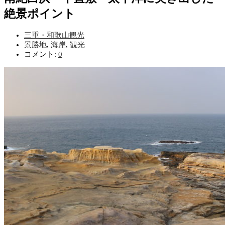
絶景ポイント
三重・和歌山観光
景勝地
,
海岸
,
観光
コメント:
0