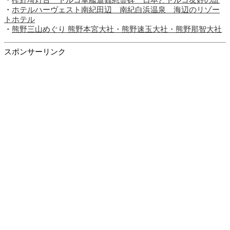
・
樫野埼灯台 トルコ軍艦遭難慰霊碑 日本とトルコ友好の証
・
ホテルハーヴェスト南紀田辺 南紀白浜温泉 海辺のリゾー
トホテル
・
熊野三山めぐり 熊野本宮大社・熊野速玉大社・熊野那智大社
スポンサーリンク