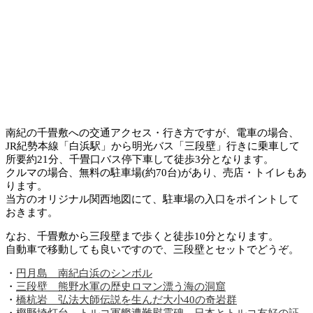
南紀の千畳敷への交通アクセス・行き方ですが、電車の場合、
JR紀勢本線「白浜駅」から明光バス「三段壁」行きに乗車して
所要約21分、千畳口バス停下車して徒歩3分となります。
クルマの場合、無料の駐車場(約70台)があり、売店・トイレもあ
ります。
当方のオリジナル関西地図にて、駐車場の入口をポイントして
おきます。
なお、千畳敷から三段壁まで歩くと徒歩10分となります。
自動車で移動しても良いですので、三段壁とセットでどうぞ。
・
円月島 南紀白浜のシンボル
・
三段壁 熊野水軍の歴史ロマン漂う海の洞窟
・
橋杭岩 弘法大師伝説を生んだ大小40の奇岩群