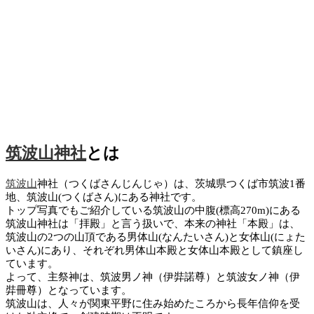
筑波山神社
とは
筑波山
神社（つくばさんじんじゃ）は、茨城県つくば市筑波1番
地、筑波山(つくばさん)にある神社です。
トップ写真でもご紹介している筑波山の中腹(標高270m)にある
筑波山神社は「拝殿」と言う扱いで、本来の神社「本殿」は、
筑波山の2つの山頂である男体山(なんたいさん)と女体山(にょた
いさん)にあり、それぞれ男体山本殿と女体山本殿として鎮座し
ています。
よって、主祭神は、筑波男ノ神（伊弉諾尊）と筑波女ノ神（伊
弉冊尊）となっています。
筑波山は、人々が関東平野に住み始めたころから長年信仰を受