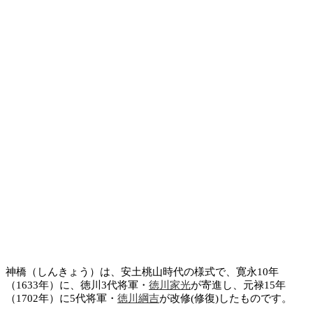
神橋（しんきょう）は、安土桃山時代の様式で、寛永10年
（1633年）に、徳川3代将軍・
徳川家光
が寄進し、元禄15年
（1702年）に5代将軍・
徳川綱吉
が改修(修復)したものです。