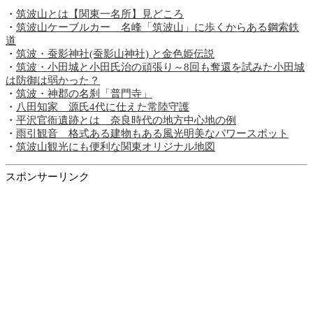
・
筑波山とは【関東一名所】見どころ
・
筑波山ケーブルカー 名峰「筑波山」に歩くからある鋼索鉄
道
・
筑波・蚕影神社(蚕影山神社) と金色姫伝説
・
筑波・小田城と小田氏治の頑張り～8回も奪還を試みた小田城
は防御は弱かった？
・
筑波・神郡の名刹「普門寺」
・
八田知家 源氏4代に仕えた常陸守護
・
平沢官衙遺跡とは 奈良時代の地方中心地の例
・
雨引観音 格式ある建物もある風光明美なパワースポット
・
筑波山観光にも便利な関東オリジナル地図
スポンサーリンク