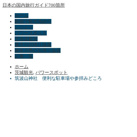
日本の国内旅行ガイド700箇所
ホーム
動画で観光地紹介
レジャー
パワースポット
北海道観光
東京の日帰り温泉
神奈川県の日帰り温泉
記事一覧
ホーム
茨城観光
,
パワースポット
筑波山神社 便利な駐車場や参拝みどころ