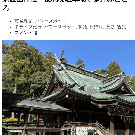
ろ
茨城観光
,
パワースポット
ドライブ旅行
,
パワースポット
,
初詣
,
日帰り
,
歴史
,
観光
コメント:
0