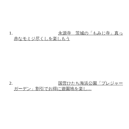
永源寺 茨城の「もみじ寺」真っ
赤なモミジ尽くしを楽しもう
国営ひたち海浜公園「プレジャー
ガーデン」割引でお得に遊園地を楽し…