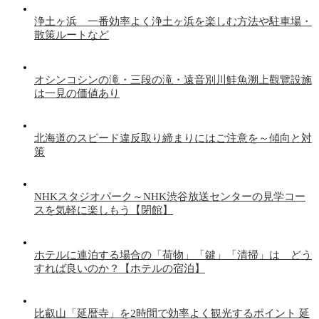
浄土ヶ浜 一番効率よく浄土ヶ浜を楽しむ方法や駐車場・
散策ルートなど
オシンコシンの滝・三段の滝・遠音別川鮭魚溯上觀覽設施
は一見の価値あり
北海道のスピード違反取り締まりにはご注意を～傾向と対
策
NHKスタジオパーク～NHK渋谷放送センターの見学コー
スを気軽に楽しもう【閉館】
ホテルに連泊する場合の「荷物」「鍵」「清掃」は どう
すれば良いのか？【ホテルの宿泊】
比叡山「延暦寺」を2時間で効率よく観光するポイント 延