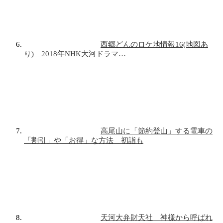
西郷どんのロケ地情報16(地図あ
り) 2018年NHK大河ドラマ…
高尾山に「節約登山」する電車の
「割引」や「お得」な方法 初詣も
天河大弁財天社 神様から呼ばれ