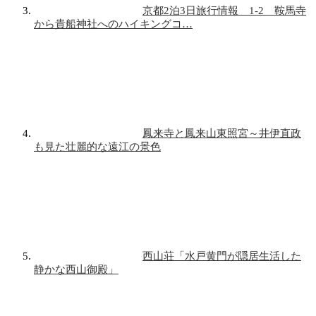
京都2泊3日旅行情報 1-2 鞍馬寺
から貴船神社へのハイキングコ…
鳳来寺と鳳来山東照宮～井伊直政
も見た壮麗的な遠江の景色
西山荘「水戸黄門が隠居生活した
静かな西山御殿」