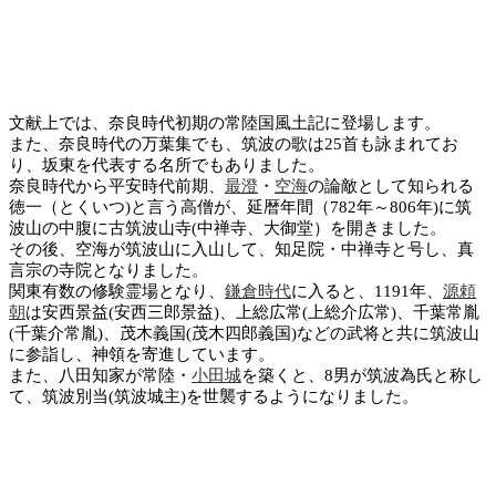
文献上では、奈良時代初期の常陸国風土記に登場します。
また、奈良時代の万葉集でも、筑波の歌は25首も詠まれてお
り、坂東を代表する名所でもありました。
奈良時代から平安時代前期、
最澄
・
空海
の論敵として知られる
徳一（とくいつ)と言う高僧が、延暦年間（782年～806年)に筑
波山の中腹に古筑波山寺(中禅寺、大御堂）を開きました。
その後、空海が筑波山に入山して、知足院・中禅寺と号し、真
言宗の寺院となりました。
関東有数の修験霊場となり、
鎌倉時代
に入ると、1191年、
源頼
朝
は安西景益(安西三郎景益)、上総広常(上総介広常)、千葉常胤
(千葉介常胤)、茂木義国(茂木四郎義国)などの武将と共に筑波山
に参詣し、神領を寄進しています。
また、八田知家が常陸・
小田城
を築くと、8男が筑波為氏と称し
て、筑波別当(筑波城主)を世襲するようになりました。