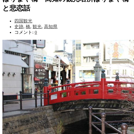
と悲恋話
四国観光
史跡
,
橋
,
観光
,
高知県
コメント:
0