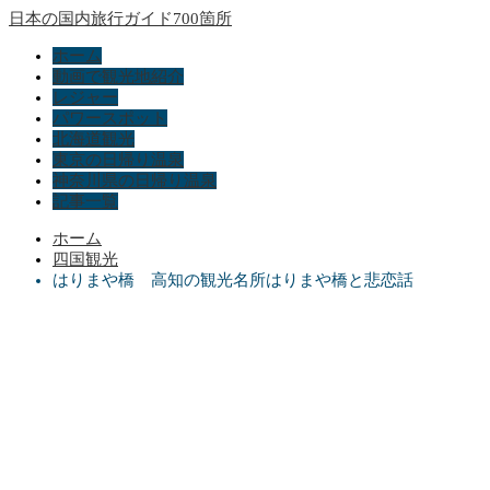
日本の国内旅行ガイド700箇所
ホーム
動画で観光地紹介
レジャー
パワースポット
北海道観光
東京の日帰り温泉
神奈川県の日帰り温泉
記事一覧
ホーム
四国観光
はりまや橋 高知の観光名所はりまや橋と悲恋話