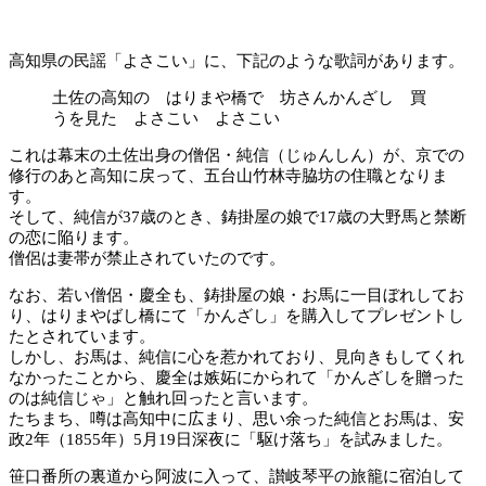
高知県の民謡「よさこい」に、下記のような歌詞があります。
土佐の高知の はりまや橋で 坊さんかんざし 買
うを見た よさこい よさこい
これは幕末の土佐出身の僧侶・純信（じゅんしん）が、京での
修行のあと高知に戻って、五台山竹林寺脇坊の住職となりま
す。
そして、純信が37歳のとき、鋳掛屋の娘で17歳の大野馬と禁断
の恋に陥ります。
僧侶は妻帯が禁止されていたのです。
なお、若い僧侶・慶全も、鋳掛屋の娘・お馬に一目ぼれしてお
り、はりまやばし橋にて「かんざし」を購入してプレゼントし
たとされています。
しかし、お馬は、純信に心を惹かれており、見向きもしてくれ
なかったことから、慶全は嫉妬にかられて「かんざしを贈った
のは純信じゃ」と触れ回ったと言います。
たちまち、噂は高知中に広まり、思い余った純信とお馬は、安
政2年（1855年）5月19日深夜に「駆け落ち」を試みました。
笹口番所の裏道から阿波に入って、讃岐琴平の旅籠に宿泊して