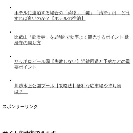
ホテルに連泊する場合の「荷物」「鍵」「清掃」は どう
すれば良いのか？【ホテルの宿泊】
比叡山「延暦寺」を2時間で効率よく観光するポイント 延
暦寺の周り方
サッポロビール園【失敗しない】混雑回避と予約などの重
要ポイント
川越水上公園プール【攻略法】便利な駐車場や持ち物
は？
スポンサーリンク