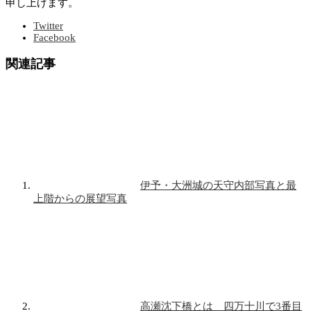
申し上げます。
Twitter
Facebook
関連記事
伊予・大洲城の天守内部写真と最
上階からの展望写真
高瀬沈下橋とは 四万十川で3番目