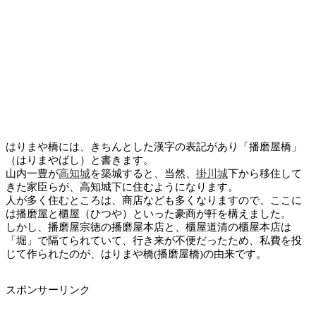
はりまや橋には、きちんとした漢字の表記があり「播磨屋橋」
（はりまやばし）と書きます。
山内一豊が
高知城
を築城すると、当然、
掛川城
下から移住して
きた家臣らが、高知城下に住むようになります。
人が多く住むところは、商店なども多くなりますので、ここに
は播磨屋と櫃屋（ひつや）といった豪商が軒を構えました。
しかし、播磨屋宗徳の播磨屋本店と、櫃屋道清の櫃屋本店は
「堀」で隔てられていて、行き来が不便だったため、私費を投
じて作られたのが、はりまや橋(播磨屋橋)の由来です。
スポンサーリンク