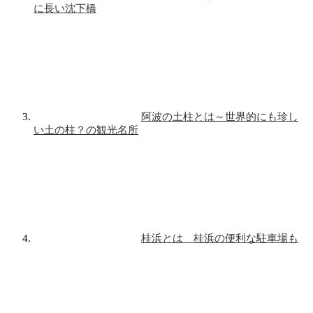
に長い沈下橋
阿波の土柱とは～世界的にも珍し
い土の柱？の観光名所
桂浜とは 桂浜の便利な駐車場も