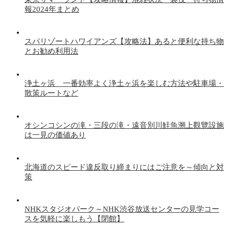
報2024年まとめ
スパリゾートハワイアンズ【攻略法】あると便利な持ち物
とお勧め利用法
浄土ヶ浜 一番効率よく浄土ヶ浜を楽しむ方法や駐車場・
散策ルートなど
オシンコシンの滝・三段の滝・遠音別川鮭魚溯上觀覽設施
は一見の価値あり
北海道のスピード違反取り締まりにはご注意を～傾向と対
策
NHKスタジオパーク～NHK渋谷放送センターの見学コー
スを気軽に楽しもう【閉館】