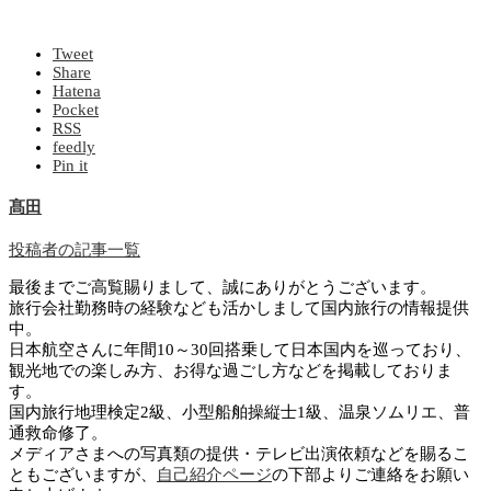
Tweet
Share
Hatena
Pocket
RSS
feedly
Pin it
髙田
投稿者の記事一覧
最後までご高覧賜りまして、誠にありがとうございます。
旅行会社勤務時の経験なども活かしまして国内旅行の情報提供
中。
日本航空さんに年間10～30回搭乗して日本国内を巡っており、
観光地での楽しみ方、お得な過ごし方などを掲載しておりま
す。
国内旅行地理検定2級、小型船舶操縦士1級、温泉ソムリエ、普
通救命修了。
メディアさまへの写真類の提供・テレビ出演依頼などを賜るこ
ともございますが、
自己紹介ページ
の下部よりご連絡をお願い