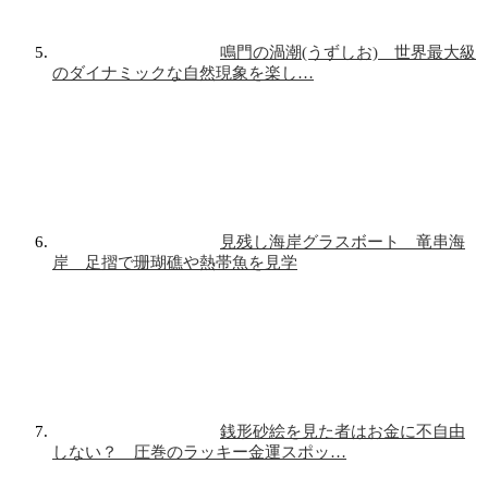
鳴門の渦潮(うずしお) 世界最大級
のダイナミックな自然現象を楽し…
見残し海岸グラスボート 竜串海
岸 足摺で珊瑚礁や熱帯魚を見学
銭形砂絵を見た者はお金に不自由
しない？ 圧巻のラッキー金運スポッ…