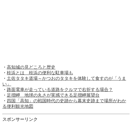
・
高知城の見どころと歴史
・
桂浜とは 桂浜の便利な駐車場も
・
土佐タタキ道場～かつおのタタキを体験して食すのが「うま
い」
・
路面電車が走っている道路をクルマで右折する場合？
・
足摺岬 地球の丸さが実感できる足摺岬展望台
・
四国「高知」の戦国時代の史跡から幕末史跡まで場所がわか
る便利観光地図
スポンサーリンク