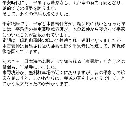
平安時代には、平泉寺も豊原寺も、天台宗の有力寺院となり、
越前でその権勢を誇ります。
そして、多くの僧兵も抱えました。
平家物語では、平家と木曾義仲方が、燧ケ城の戦いとなった際
には、平泉寺の長吏斎明威儀師が、木曾義仲から寝返って平家
についたことが記載されています。
斎明は、倶利伽羅峠の戦いで捕縛され、処刑となりましたが、
木曽義仲
は藤島城付近の藤島七郷を平泉寺に寄進して、関係修
復を図っています。
そのころ、日本海の名勝として知られる「
東尋坊
」と言う名の
僧侶も、平泉寺にいました。
東尋坊跡が、無料駐車場の近くにありますが、昔の平泉寺の絵
図を見ますと、このあたりは、寺域の真ん中あたりでして、と
にかく広大だったのが分かります。