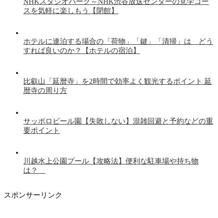
NHKスタジオパーク～NHK渋谷放送センターの見学コー
スを気軽に楽しもう【閉館】
ホテルに連泊する場合の「荷物」「鍵」「清掃」は どう
すれば良いのか？【ホテルの宿泊】
比叡山「延暦寺」を2時間で効率よく観光するポイント 延
暦寺の周り方
サッポロビール園【失敗しない】混雑回避と予約などの重
要ポイント
川越水上公園プール【攻略法】便利な駐車場や持ち物
は？
スポンサーリンク