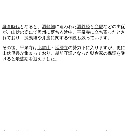
鎌倉時代
となると、
源頼朝
に追われた
源義経
と
弁慶
などの主従
が、山伏の姿にて奥州に落ちる途中、平泉寺に立ち寄ったとさ
れており、源義経や弁慶に関する伝説も残っています。
その後、平泉寺は
比叡山
・
延暦寺
の勢力下に入りますが、更に
山伏僧兵が集まっており、越前守護となった朝倉家の保護を受
けると最盛期を迎えました。