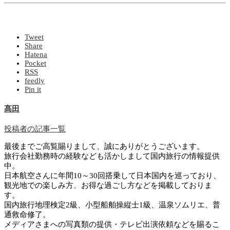
Tweet
Share
Hatena
Pocket
RSS
feedly
Pin it
髙田
投稿者の記事一覧
最後までご高覧賜りまして、誠にありがとうございます。
旅行会社勤務時の経験なども活かしまして国内旅行の情報提供
中。
日本航空さんに年間10～30回搭乗して日本国内を巡っており、
観光地での楽しみ方、お得な過ごし方などを掲載しておりま
す。
国内旅行地理検定2級、小型船舶操縦士1級、温泉ソムリエ、普
通救命修了。
メディアさまへの写真類の提供・テレビ出演依頼などを賜るこ