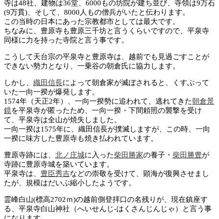
寺は48社、建物は36堂、6000もの坊院が建ち並び、寺領は9万石
(9万貫)、そして、8000人もの僧兵がいたと伝わります。
この当時の日本にあった宗教都市としては最大です。
ちなみに、豊原寺も豊原三千坊と言うくらいですので、平泉寺
同様に力を持った寺院と言う事です。
こうして天台宗の平泉寺と豊原寺は、越前でも見過ごすことが
できない勢力となり、一乗谷の朝倉氏に協力します。
しかし、
織田信長
によって朝倉家が滅ぼされると、くすぶって
いた一向一揆が爆発します。
1574年（天正2年）、一向一揆勢に追われて、逃れてきた
朝倉景
鏡
を平泉寺が匿ったため、一向一揆・下間頼照の襲撃を受け
て、平泉寺は全山が焼失しました。
一向一揆は1575年に、織田信長が撲滅しますが、この時、一向
一揆に味方した豊原寺も焼き払われています。
豊原寺跡には、
北ノ庄城
に入った
柴田勝家
の養子・
柴田勝豊
が
寺跡に豊原寺城を築いています。
平泉寺は、
豊臣秀吉
などの崇敬を受けて、顕海が復興させまし
たが、規模はだいぶ縮小したようです。
霊峰白山(標高2702ｍ)の越前側登拝口の名残りが、現在鎮座す
る、平泉寺白山神社（へいせんじ-はくさんじんじゃ）と言う事
になります。