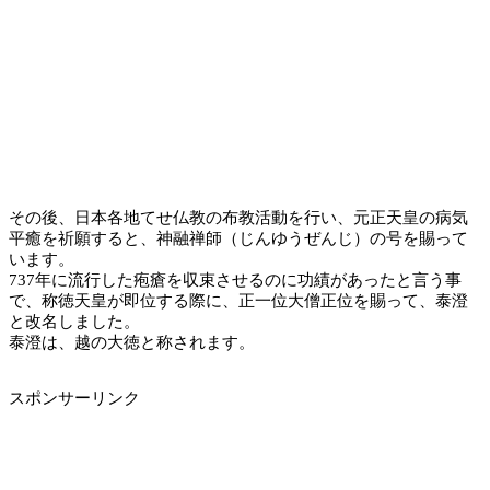
その後、日本各地てせ仏教の布教活動を行い、元正天皇の病気
平癒を祈願すると、神融禅師（じんゆうぜんじ）の号を賜って
います。
737年に流行した疱瘡を収束させるのに功績があったと言う事
で、称徳天皇が即位する際に、正一位大僧正位を賜って、泰澄
と改名しました。
泰澄は、越の大徳と称されます。
スポンサーリンク