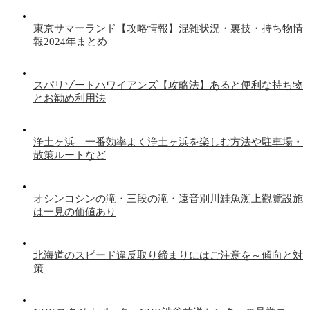
東京サマーランド【攻略情報】混雑状況・裏技・持ち物情
報2024年まとめ
スパリゾートハワイアンズ【攻略法】あると便利な持ち物
とお勧め利用法
浄土ヶ浜 一番効率よく浄土ヶ浜を楽しむ方法や駐車場・
散策ルートなど
オシンコシンの滝・三段の滝・遠音別川鮭魚溯上觀覽設施
は一見の価値あり
北海道のスピード違反取り締まりにはご注意を～傾向と対
策