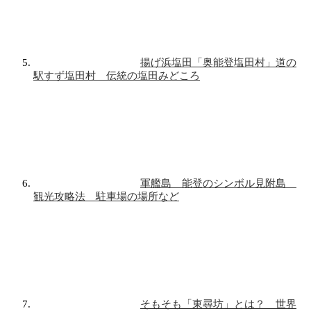
揚げ浜塩田「奥能登塩田村」道の
駅すず塩田村 伝統の塩田みどころ
軍艦島 能登のシンボル見附島
観光攻略法 駐車場の場所など
そもそも「東尋坊」とは？ 世界