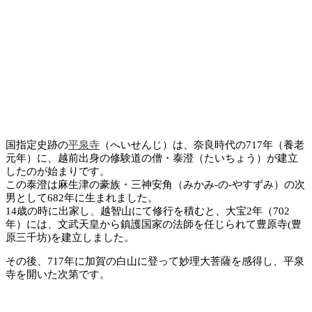
国指定史跡の
平泉寺
（へいせんじ）は、奈良時代の717年（養老
元年）に、越前出身の修験道の僧・泰澄（たいちょう）が建立
したのが始まりです。
この泰澄は麻生津の豪族・三神安角（みかみ-の-やすずみ）の次
男として682年に生まれました。
14歳の時に出家し、越智山にて修行を積むと、大宝2年（702
年）には、文武天皇から鎮護国家の法師を任じられて豊原寺(豊
原三千坊)を建立しました。
その後、717年に加賀の白山に登って妙理大菩薩を感得し、平泉
寺を開いた次第です。