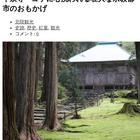
市のおもかげ
北陸観光
史跡
,
歴史
,
紅葉
,
観光
コメント:
0