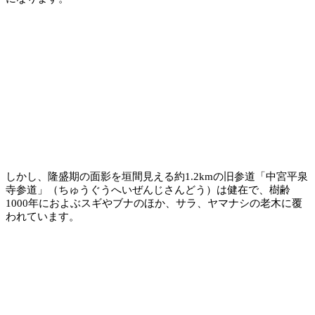
しかし、隆盛期の面影を垣間見える約1.2kmの旧参道「中宮平泉
寺参道」（ちゅうぐうへいぜんじさんどう）は健在で、樹齢
1000年におよぶスギやブナのほか、サラ、ヤマナシの老木に覆
われています。