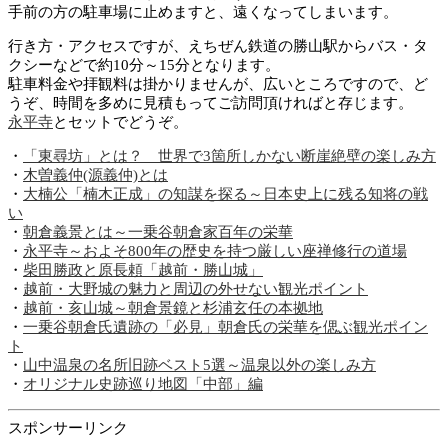
手前の方の駐車場に止めますと、遠くなってしまいます。
行き方・アクセスですが、えちぜん鉄道の勝山駅からバス・タ
クシーなどで約10分～15分となります。
駐車料金や拝観料は掛かりませんが、広いところですので、ど
うぞ、時間を多めに見積もってご訪問頂ければと存じます。
永平寺
とセットでどうぞ。
・
「東尋坊」とは？ 世界で3箇所しかない断崖絶壁の楽しみ方
・
木曽義仲(源義仲)とは
・
大楠公「楠木正成」の知謀を探る～日本史上に残る知将の戦
い
・
朝倉義景とは～一乗谷朝倉家百年の栄華
・
永平寺～およそ800年の歴史を持つ厳しい座禅修行の道場
・
柴田勝政と原長頼「越前・勝山城」
・
越前・大野城の魅力と周辺の外せない観光ポイント
・
越前・亥山城～朝倉景鏡と杉浦玄任の本拠地
・
一乗谷朝倉氏遺跡の「必見」朝倉氏の栄華を偲ぶ観光ポイン
ト
・
山中温泉の名所旧跡ベスト5選～温泉以外の楽しみ方
・
オリジナル史跡巡り地図「中部」編
スポンサーリンク