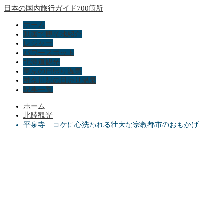
日本の国内旅行ガイド700箇所
ホーム
動画で観光地紹介
レジャー
パワースポット
北海道観光
東京の日帰り温泉
神奈川県の日帰り温泉
記事一覧
ホーム
北陸観光
平泉寺 コケに心洗われる壮大な宗教都市のおもかげ