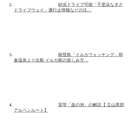
砂浜ドライブ可能「千里浜なぎさ
ドライブウェイ」通行止情報などの注…
能登島「イルカウォッチング」和
倉温泉より出航 イルカ船の楽しみ方…
室堂「血の池」の解説【 立山黒部
アルペンルート】