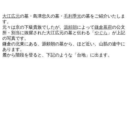
大江広元
の墓・島津忠久の墓・
毛利季光
の墓をご紹介いたしま
す。
元々は京の下級貴族でしたが、
源頼朝
によって
鎌倉幕府
の公文
所・別当に抜擢された大江広元の墓と伝わる「
やぐら
」が上記
の写真です。
鎌倉の北東にある、源頼朝の墓から、ほど近い、山肌の途中に
あります。
麓から階段を登ると、下記のような「台地」に出ます。