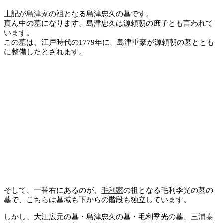
上記が
島津家
の祖となる島津忠久の墓です。
真ん中の墓になります。島津忠久は源頼朝の庶子とも言われて
います。
この墓は、江戸時代の1779年に、島津重豪が源頼朝の墓ととも
に整備したとされます。
そして、一番右にあるのが、
毛利家
の祖となる毛利季光の墓の
墓で、こちらは墓域も下からの階段も独立しています。
しかし、大江広元の墓・島津忠久の墓・毛利季光の墓、
三浦泰