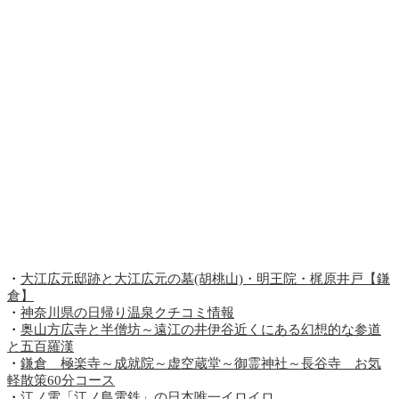
・
大江広元邸跡と大江広元の墓(胡桃山)・明王院・梶原井戸【鎌
倉】
・
神奈川県の日帰り温泉クチコミ情報
・
奥山方広寺と半僧坊～遠江の井伊谷近くにある幻想的な参道
と五百羅漢
・
鎌倉 極楽寺～成就院～虚空蔵堂～御霊神社～長谷寺 お気
軽散策60分コース
・
江ノ電「江ノ島電鉄」の日本唯一イロイロ