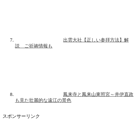
出雲大社【正しい参拝方法】解
説 ご祈祷情報も
鳳来寺と鳳来山東照宮～井伊直政
も見た壮麗的な遠江の景色
スポンサーリンク