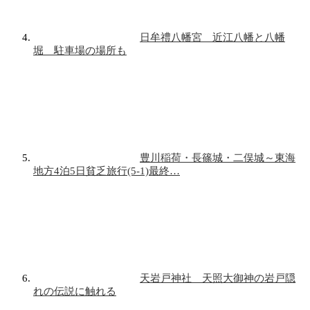
日牟禮八幡宮 近江八幡と八幡
堀 駐車場の場所も
豊川稲荷・長篠城・二俣城～東海
地方4泊5日貧乏旅行(5-1)最終…
天岩戸神社 天照大御神の岩戸隠
れの伝説に触れる