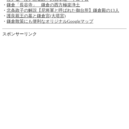
・
鎌倉「長谷寺」 鎌倉の西方極楽浄土
・
北条政子の解説【尼将軍と呼ばれた御台所】鎌倉殿の13人
・
護良親王の墓と鎌倉宮(大塔宮)
・
鎌倉散策にも便利なオリジナルGoogleマップ
スポンサーリンク