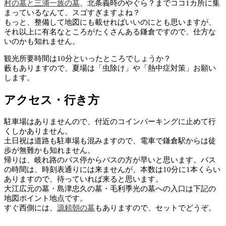
村の墓と三浦一族の墓
、北条義時のやぐら？までココ1カ所に集
まっているなんて、スゴすぎますよね？
もっと、整備して地図にも載せればいいのにとも思いますが、
それ以上に有名なところがたくさんある鎌倉ですので、仕方な
いのかも知れません。
観光所要時間は10分といったところでしょうか？
藪もありますので、夏場は「虫除け」や「熱中症対策」お願い
します。
アクセス・行き方
駐車場はありませんので、付近のコインパーキングに止めて行
くしかありません。
土日祝は道路も駐車場も混みますので、電車で鎌倉駅からは徒
歩が無難かも知れません。
帰りは、岐れ路のバス停からバスの方が早いと思います。バス
の時間は、時刻表通りには来ませんが、本数は10分に1本くらい
ありますので、待っていれば来ると思います。
大江広元の墓・島津忠久の墓・毛利季光の墓への入口は下記の
地図ポイント地点です。
すぐ西側には、
源頼朝の墓
もありますので、セットでどうぞ。