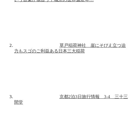
草戸稲荷神社 崖にそびえ立つ迫
力もスゴのご利益ある日本三大稲荷
京都2泊3日旅行情報 3-4 三十三
間堂