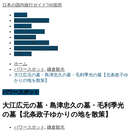
日本の国内旅行ガイド700箇所
ホーム
動画で観光地紹介
レジャー
パワースポット
北海道観光
東京の日帰り温泉
神奈川県の日帰り温泉
記事一覧
ホーム
パワースポット
,
鎌倉観光
大江広元の墓・島津忠久の墓・毛利季光の墓【北条政子ゆ
かりの地を散策】
パワースポット
大江広元の墓・島津忠久の墓・毛利季光
の墓【北条政子ゆかりの地を散策】
パワースポット
,
鎌倉観光