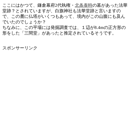
ここにはかつて、鎌倉幕府2代執権・
北条泰時
の墓があった法華
堂跡？とされていますが、白旗神社も法華堂跡と言いますの
で、この麓に仏塔がいくつもあって、境内がこの山腹にも及ん
でいたのでしょうか？
ちなみに、この平場には発掘調査では、１辺が8.4mの正方形の
形をした「三間堂」があったと推定されているそうです。
スポンサーリンク