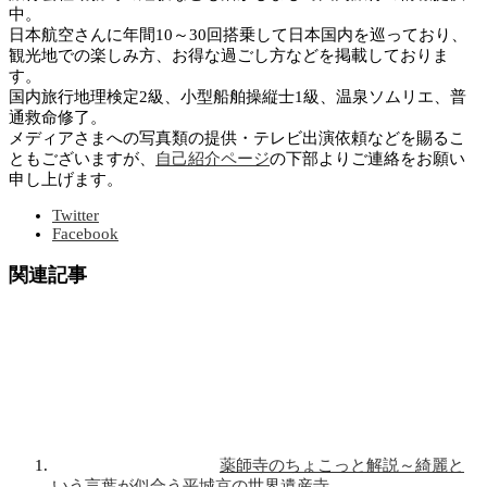
中。
日本航空さんに年間10～30回搭乗して日本国内を巡っており、
観光地での楽しみ方、お得な過ごし方などを掲載しておりま
す。
国内旅行地理検定2級、小型船舶操縦士1級、温泉ソムリエ、普
通救命修了。
メディアさまへの写真類の提供・テレビ出演依頼などを賜るこ
ともございますが、
自己紹介ページ
の下部よりご連絡をお願い
申し上げます。
Twitter
Facebook
関連記事
薬師寺のちょこっと解説～綺麗と
いう言葉が似合う平城京の世界遺産寺…