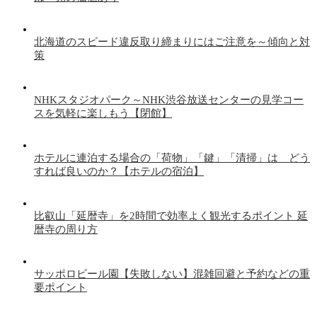
北海道のスピード違反取り締まりにはご注意を～傾向と対
策
NHKスタジオパーク～NHK渋谷放送センターの見学コー
スを気軽に楽しもう【閉館】
ホテルに連泊する場合の「荷物」「鍵」「清掃」は どう
すれば良いのか？【ホテルの宿泊】
比叡山「延暦寺」を2時間で効率よく観光するポイント 延
暦寺の周り方
サッポロビール園【失敗しない】混雑回避と予約などの重
要ポイント