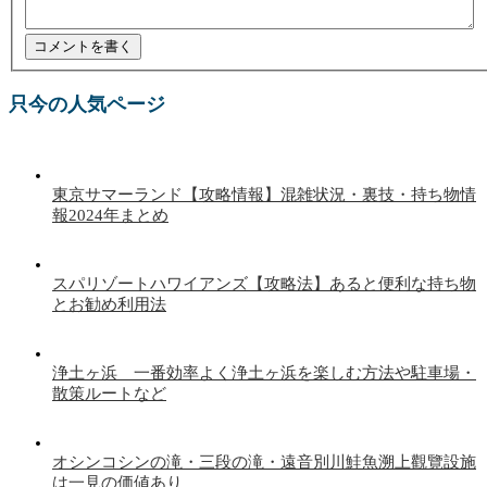
只今の人気ページ
東京サマーランド【攻略情報】混雑状況・裏技・持ち物情
報2024年まとめ
スパリゾートハワイアンズ【攻略法】あると便利な持ち物
とお勧め利用法
浄土ヶ浜 一番効率よく浄土ヶ浜を楽しむ方法や駐車場・
散策ルートなど
オシンコシンの滝・三段の滝・遠音別川鮭魚溯上觀覽設施
は一見の価値あり