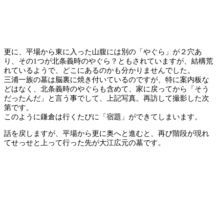
更に、平場から東に入った山腹には別の「やぐら」が２穴あ
り、その1つが北条義時のやぐら？ともされていますが、結構荒
れているようで、どこにあるのかも分かりませんでした。
三浦一族の墓は脳裏に焼き付いているのですが、特に案内板な
どはなく、北条義時のやぐらも含めて、家に戻ってから「そう
だったんだ」と言う事でして、上記写真。再訪して撮影した次
第です。
このように鎌倉は行くたびに「宿題」ができてしまいます。
話を戻しますが、平場から更に奥へと進むと、再び階段が現れ
てせっせと上って行った先が大江広元の墓です。